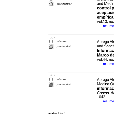
and Medin
para imprimir
control 
aceptaci
empírica
vol.10, n
resume
·
3 / 4
Abrego Al
selecciona
and Sánc
para imprimir
Informac
Marco de
vol.44, no
resume
·
4 / 4
Abrego Al
selecciona
Medina Qu
para imprimir
informac
Contad. 
1042
resume
·
página 1 de 1