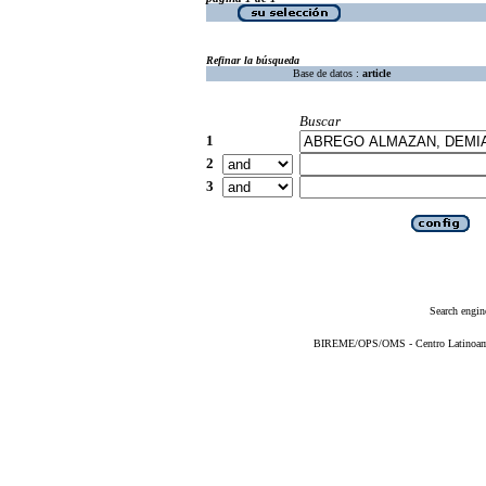
Refinar la búsqueda
Base de datos :
article
Buscar
1
2
3
Search engin
BIREME/OPS/OMS - Centro Latinoameri