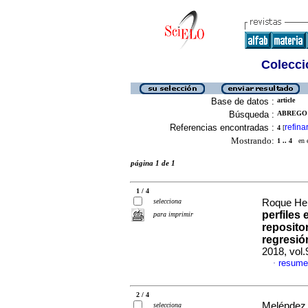
Colecció
Base de datos :
article
Búsqueda :
ABREGO 
Referencias encontradas :
refina
4
[
Mostrando:
1 .. 4
en el
página 1 de 1
1 / 4
selecciona
Roque Her
perfiles 
para imprimir
repositor
regresió
2018, vol.
resume
·
2 / 4
Meléndez 
selecciona