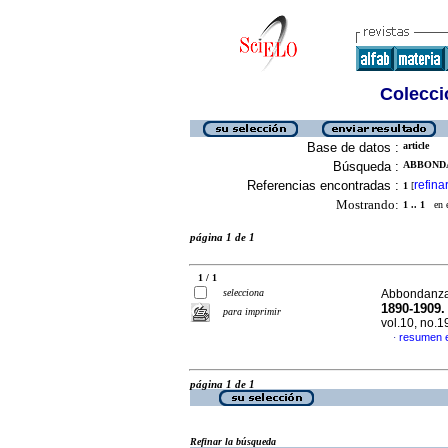
Colecció
Base de datos :
article
Búsqueda :
ABBONDA
Referencias encontradas :
refina
1
[
Mostrando:
1 .. 1
en el
página 1 de 1
1 / 1
selecciona
Abbondanza
1890-1909. 
para imprimir
vol.10, no.
resumen 
·
página 1 de 1
Refinar la búsqueda