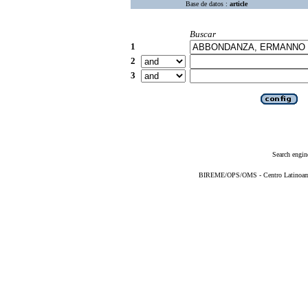
Base de datos :
article
Buscar
1
2
3
Search engin
BIREME/OPS/OMS - Centro Latinoameri