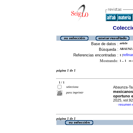
Colecció
Base de datos :
article
Búsqueda :
ABAUNZA
Referencias encontradas :
refina
1
[
Mostrando:
1 .. 1
en el
página 1 de 1
1 / 1
selecciona
Abaunza-Tap
mexicanos 
para imprimir
oportuno e
2025, vol.9
resumen 
·
página 1 de 1