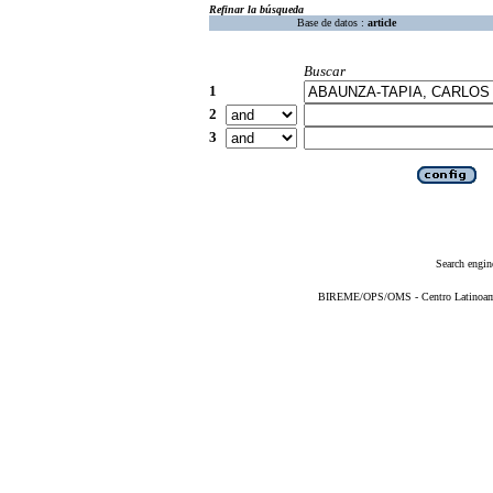
Refinar la búsqueda
Base de datos :
article
Buscar
1
2
3
Search engin
BIREME/OPS/OMS - Centro Latinoameri