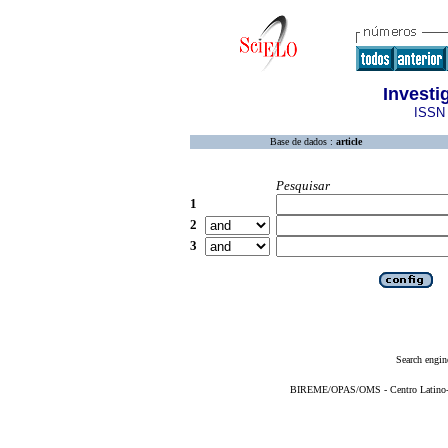
Invest
ISSN 
Base de dados :
article
Pesquisar
1
2
3
Search engin
BIREME/OPAS/OMS - Centro Latino-Am