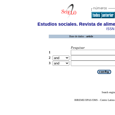
Estudios sociales. Revista de alim
ISSN 
Base de dados :
article
Pesquisar
1
2
3
Search engin
BIREME/OPAS/OMS - Centro Latino-Am