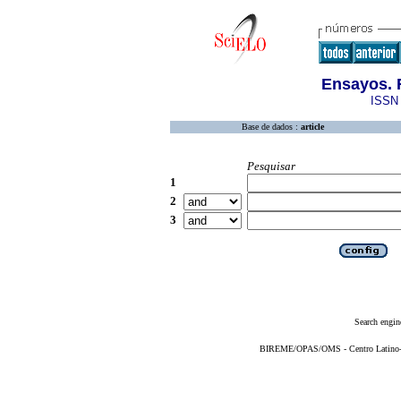
Ensayos. 
ISSN 
Base de dados :
article
Pesquisar
1
2
3
Search engin
BIREME/OPAS/OMS - Centro Latino-Am