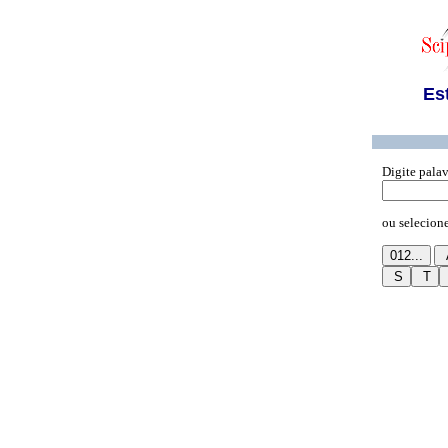
Es
Digite palav
ou selecione 