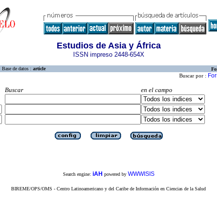
Estudios de Asia y África
ISSN impreso 2448-654X
Base de datos :
article
Fo
For
Buscar por :
Buscar
en el campo
iAH
WWWISIS
Search engine:
powered by
BIREME/OPS/OMS - Centro Latinoamericano y del Caribe de Información en Ciencias de la Salud