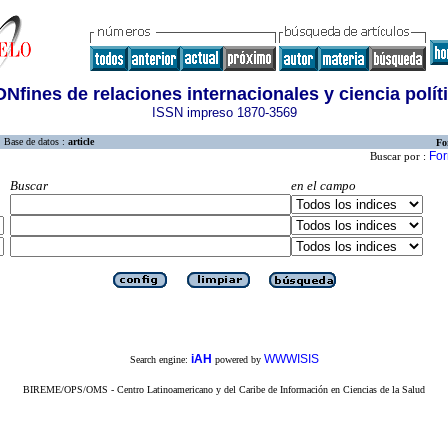
Nfines de relaciones internacionales y ciencia polít
ISSN impreso 1870-3569
Base de datos :
article
Fo
For
Buscar por :
Buscar
en el campo
iAH
WWWISIS
Search engine:
powered by
BIREME/OPS/OMS - Centro Latinoamericano y del Caribe de Información en Ciencias de la Salud