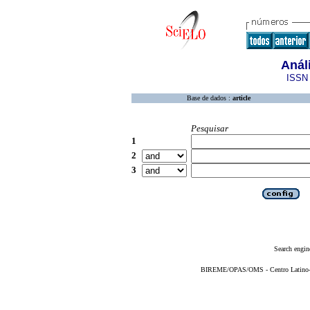
Anál
ISSN 
Base de dados :
article
Pesquisar
1
2
3
Search engin
BIREME/OPAS/OMS - Centro Latino-Am