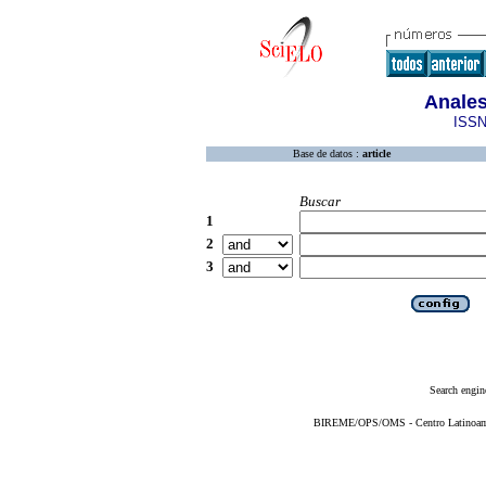
Anales
ISSN
Base de datos :
article
Buscar
1
2
3
Search engin
BIREME/OPS/OMS - Centro Latinoameri